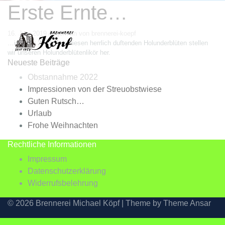
Erste Ernte…
16. Juni 2019
Allgemein
von brennerei-koepf
…im Jahr 2019. Aus diesen herrlich duftenden Holunderblüten stellen
wir unseren Holunderblütenlikör her.
Neueste Beiträge
Obstannahme 2022
Impressionen von der Streuobstwiese
Guten Rutsch…
Urlaub
Frohe Weihnachten
Rechtliche Informationen
Impressum
Datenschutzerklärung
Widerrufsbelehrung
© 2026 Brennerei Michael Köpf | Theme by
Theme Ansar