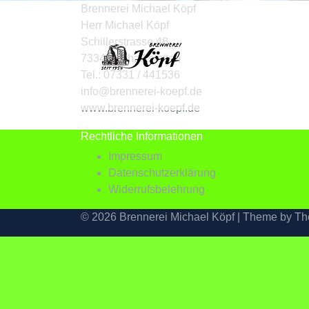
Brennerei Michael Köpf
Herr Michael Köpf
Schillerstrasse 48
73340 Schalkstetten
Tel.: 07331 / 441536
info@brennerei-koepf.de
www.brennerei-koepf.de
Rechtliche Informationen
Impressum
Datenschutzerklärung
Widerrufsbelehrung
© 2026 Brennerei Michael Köpf | Theme by
Th