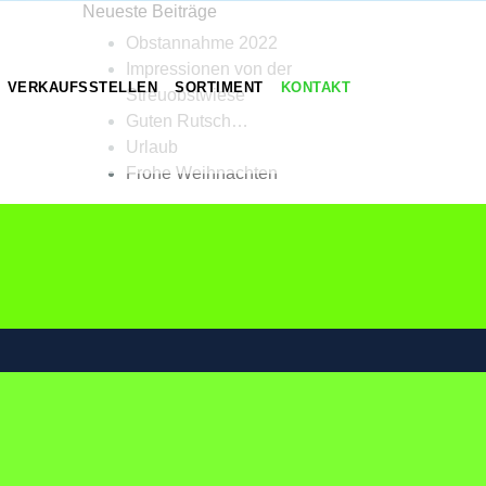
Neueste Beiträge
Obstannahme 2022
Impressionen von der
VERKAUFSSTELLEN
SORTIMENT
KONTAKT
Streuobstwiese
Guten Rutsch…
Urlaub
Frohe Weihnachten